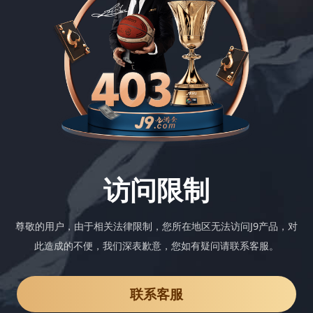
访问限制
尊敬的用户，由于相关法律限制，您所在地区无法访问J9产品，对
此造成的不便，我们深表歉意，您如有疑问请联系客服。
联系客服