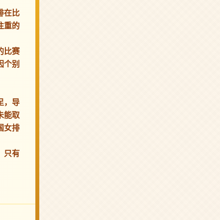
排在比
注重的
的比赛
因个别
足，导
未能取
国女排
。只有