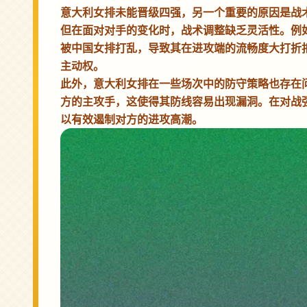
意大利女排未能晋级四强，另一个重要的原因是战
但在面对对手的变化时，战术调整缺乏灵活性。例
被中国女排打乱，导致其在进攻端的流畅度大打折
主动权。
此外，意大利女排在一些场次中的防守策略也存在
方的主攻手，这使得其防线容易出现漏洞。在对战
以有效遏制对方的进攻高潮。