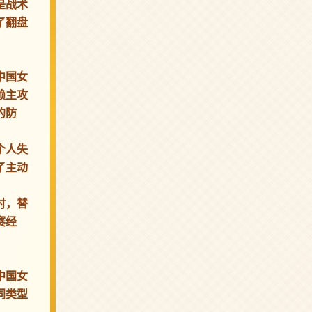
是战术
了翻盘
中国女
赖主攻
的防
个人失
了主动
时，替
赛经
中国女
同类型