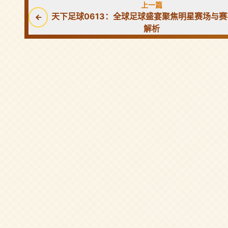
上一篇
天下足球0613：全球足球盛宴聚焦明星赛场与
解析