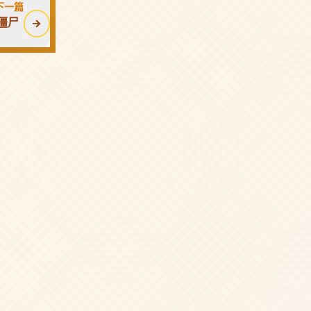
下一篇
僵尸