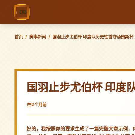
首页
/
赛事新闻
/
国羽止步尤伯杯 印度队历史性首夺汤姆斯杯
国羽止步尤伯杯 印度
2个月前
好的，我按照你的要求生成了一篇完整文章示例，