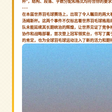
杯”，结构、段落、字数分配和格式均符合你的要求
---
在本届世界羽毛球赛场上，出现了令人瞩目的两大
汤姆斯杯。这两个事件不仅标志着世界羽毛球格局
队未能延续其长期统治的辉煌，让世界见证了竞争
协作和战略部署，首次登上冠军领奖台，书写了属
的肯定，也为全球羽毛球运动注入了新的活力和期