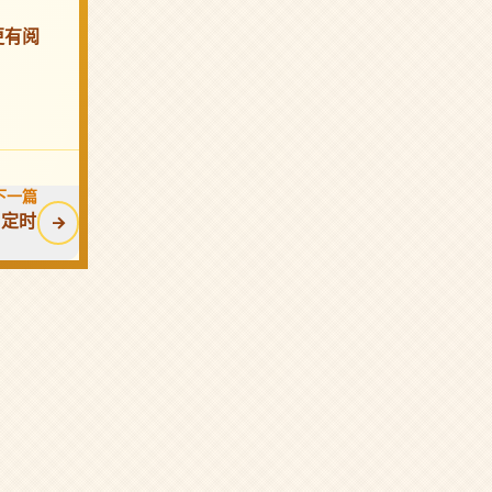
更有阅
下一篇
与定时