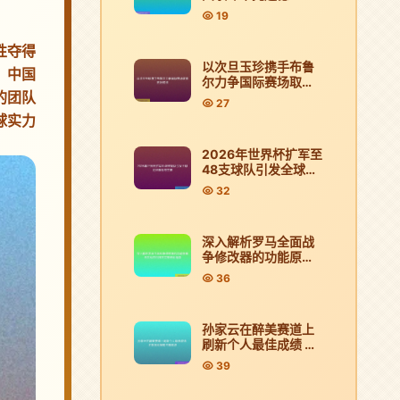
球助攻虽美，未能取
19
胜仍苦涩
性夺得
以次旦玉珍携手布鲁
，中国
尔力争国际赛场取得
的团队
更好成绩
27
球实力
2026年世界杯扩军至
48支球队引发全球足
坛震动与变革
32
深入解析罗马全面战
争修改器的功能原理
与实战应用技巧完整
36
进阶指南
孙家云在醉美赛道上
刷新个人最佳成绩 全
新挑战展现不懈追求
39