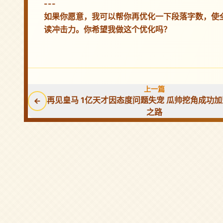
---
如果你愿意，我可以帮你再优化一下段落字数，使全
读冲击力。你希望我做这个优化吗？
上一篇
再见皇马 1亿天才因态度问题失宠 瓜帅挖角成功
之路