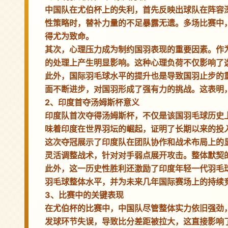
中国队在尤伯杯上的失利，首先反映出球队在阵容
性策略时，替补力量的不足暴露无遗。多场比赛中
得尤为致命。
其次，心理压力成为制约国羽表现的重要因素。作
的处理上产生明显影响。这种心理负荷不仅影响了
此外，国际羽毛球水平的提升也是导致国羽止步的
面不断进步，对国羽形成了强有力的挑战。这表明
2、印度首夺汤姆斯杯意义
印度队首次夺得汤姆斯杯，不仅是该国羽毛球历史
味着印度在世界羽坛的崛起，证明了长期以来的投
这次夺冠展示了印度队在团队协作和战术布局上的
灵活调整战术，针对对手弱点展开攻击。整体默契
此外，这一历史性胜利还激励了印度年轻一代羽毛
羽毛球整体水平，并为未来几年国际赛场上的持续
3、比赛中的关键表现
在尤伯杯的比赛中，中国队尽管整体实力依旧强劲
发球环节失误，导致比分差距被拉大，这直接影响