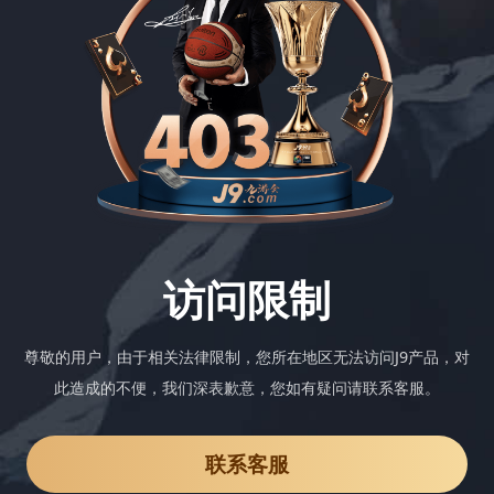
访问限制
尊敬的用户，由于相关法律限制，您所在地区无法访问J9产品，对
此造成的不便，我们深表歉意，您如有疑问请联系客服。
联系客服